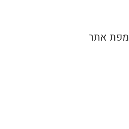
לג
תוכן
מרכזי
מפת אתר